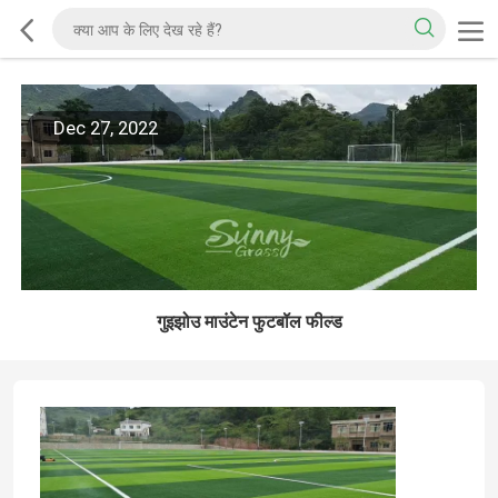
Dec 27, 2022
गुइझोउ माउंटेन फुटबॉल फील्ड