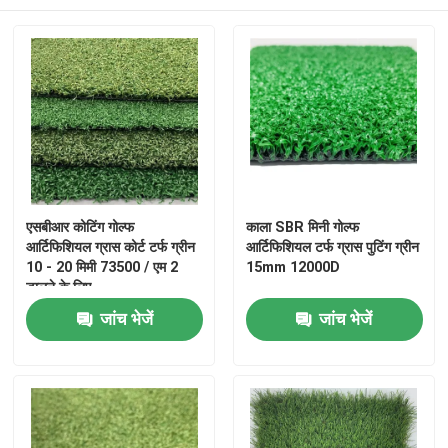
भूनिर्माण कृत्रिम घास
पालतू कृत्रिम घास
पैडल टेनिस कोर्ट
एसबीआर कोटिंग गोल्फ
काला SBR मिनी गोल्फ
कृत्रिम स्की घास
आर्टिफिशियल ग्रास कोर्ट टर्फ ग्रीन
आर्टिफिशियल टर्फ ग्रास पुटिंग ग्रीन
10 - 20 मिमी 73500 / एम 2
15mm 12000D
डालने के लिए
जिम कृत्रिम टर्फ
जांच भेजें
जांच भेजें
हॉकी कृत्रिम घास
गोल्फ कृत्रिम घास