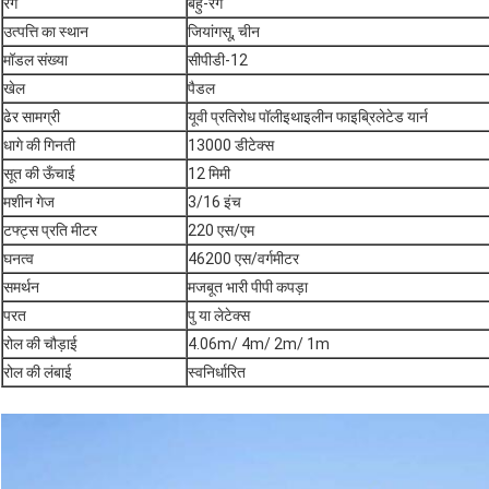
रंग
बहु-रंग
उत्पत्ति का स्थान
जियांगसू, चीन
मॉडल संख्या
सीपीडी-12
खेल
पैडल
ढेर सामग्री
यूवी प्रतिरोध पॉलीइथाइलीन फाइब्रिलेटेड यार्न
धागे की गिनती
13000 डीटेक्स
सूत की ऊँचाई
12 मिमी
मशीन गेज
3/16 इंच
टफ्ट्स प्रति मीटर
220 एस/एम
घनत्व
46200 एस/वर्गमीटर
समर्थन
मजबूत भारी पीपी कपड़ा
परत
पु या लेटेक्स
रोल की चौड़ाई
4.06m/ 4m/ 2m/ 1m
रोल की लंबाई
स्वनिर्धारित