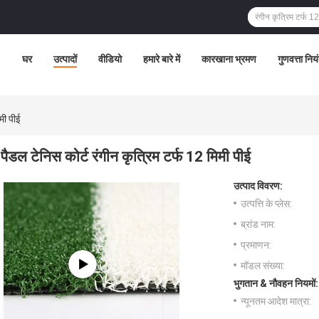
घर
उत्पादों
वीडियो
हमारे बारे में
कारखाना भ्रमण
गुणवत्ता निय
िमी पीई
पैडल टेनिस कोर्ट रंगीन कृत्रिम टर्फ 12 मिमी पीई
उत्पाद विवरण:
उत्पत्ति के प्लेस:
ब्रांड नाम:
प्रमाणन:
मॉडल संख्या:
भुगतान & नौवहन नियमों:
न्यूनतम आदेश मात्रा: