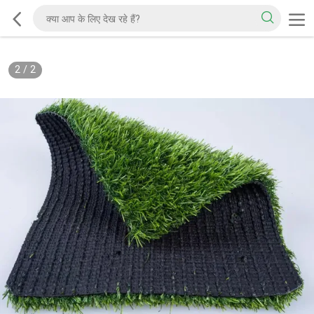
2
/
2