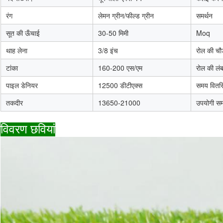
रंग
लेमन ग्रीन/फील्ड ग्रीन
समर्थन
सूत की ऊँचाई
30-50 मिमी
Moq
थाह लेना
3/8 इंच
रोल की चौड
टांका
160-200 एस/एम
रोल की लं
पाइल डेनियर
12500 डीटीएक्स
समय वितरि
तकदीर
13650-21000
उपयोगी स
विवरण छवियां