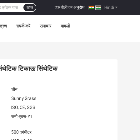
एक बोली का अनुरोध
|
Hindi
खोज
ंत्रण
संपर्क करें
समाचार
मामलों
 सिंथेटिक टिकाऊ सिंथेटिक
चीन
Sunny Grass
ISO, CE, SGS
सनी-एक्स-Y1
500 वर्गमीटर