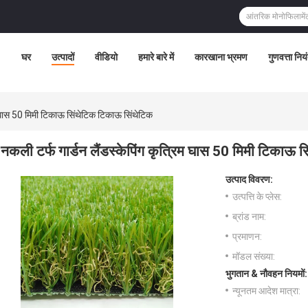
घर
उत्पादों
वीडियो
हमारे बारे में
कारखाना भ्रमण
गुणवत्ता निय
िम घास 50 मिमी टिकाऊ सिंथेटिक टिकाऊ सिंथेटिक
नकली टर्फ गार्डन लैंडस्केपिंग कृत्रिम घास 50 मिमी टिकाऊ
उत्पाद विवरण:
उत्पत्ति के प्लेस:
ब्रांड नाम:
प्रमाणन:
मॉडल संख्या:
भुगतान & नौवहन नियमों:
न्यूनतम आदेश मात्रा: