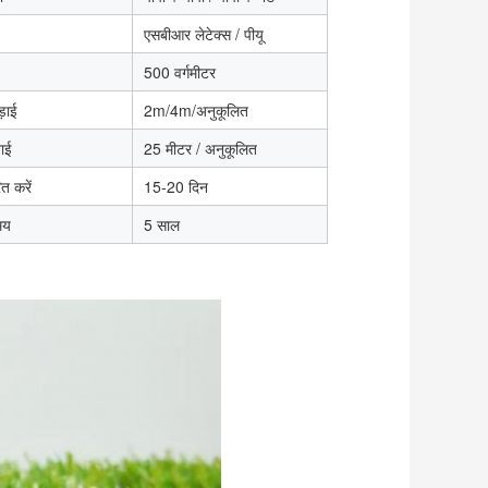
एसबीआर लेटेक्स / पीयू
500 वर्गमीटर
़ाई
2m/4m/अनुकूलित
बाई
25 मीटर / अनुकूलित
त करें
15-20 दिन
मय
5 साल