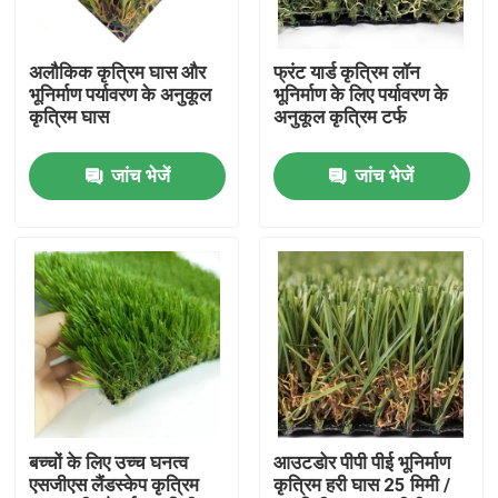
हमारे बारे में
अलौकिक कृत्रिम घास और
फ्रंट यार्ड कृत्रिम लॉन
भूनिर्माण पर्यावरण के अनुकूल
भूनिर्माण के लिए पर्यावरण के
कृत्रिम घास
अनुकूल कृत्रिम टर्फ
कारखाना भ्रमण
जांच भेजें
जांच भेजें
गुणवत्ता नियंत्रण
संपर्क करें
समाचार
मामलों
बच्चों के लिए उच्च घनत्व
आउटडोर पीपी पीई भूनिर्माण
एसजीएस लैंडस्केप कृत्रिम
कृत्रिम हरी घास 25 मिमी /
फुटबॉल कृत्रिम घास