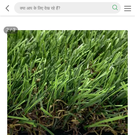
2
/
3