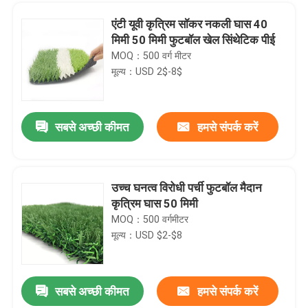
एंटी यूवी कृत्रिम सॉकर नकली घास 40
मिमी 50 मिमी फुटबॉल खेल सिंथेटिक पीई
MOQ：500 वर्ग मीटर
मूल्य：USD 2$-8$
सबसे अच्छी कीमत
हमसे संपर्क करें
उच्च घनत्व विरोधी पर्ची फुटबॉल मैदान
कृत्रिम घास 50 मिमी
घर
MOQ：500 वर्गमीटर
मूल्य：USD $2-$8
उत्पादों
सबसे अच्छी कीमत
हमसे संपर्क करें
20mx10m नीला गुलाबी काला पैडल टेनिस कोर्ट आउटडोर पैडल कोर्ट
वीडियो