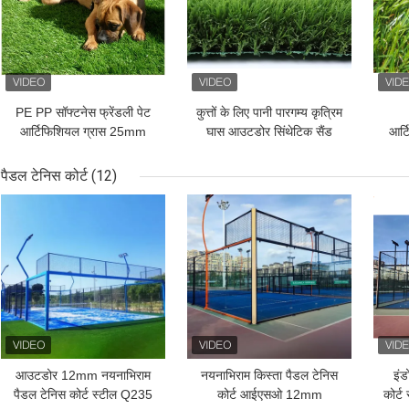
PE PP सॉफ्टनेस फ्रेंडली पेट
कुत्तों के लिए पानी पारगम्य कृत्रिम
आर्टिफिशियल ग्रास 25mm
घास आउटडोर सिंथेटिक सैंड
आर्ट
वाटरप्रूफ कुत्तों के लिए 4 टोन
रबर इन्फिल मल्टीकलर
पैडल टेनिस कोर्ट
(12)
सबसे अच्छी कीमत
सबसे अच्छी कीमत
सबसे
आउटडोर 12mm नयनाभिराम
नयनाभिराम किस्ता पैडल टेनिस
इं
पैडल टेनिस कोर्ट स्टील Q235
कोर्ट आईएसओ 12mm
कोर्