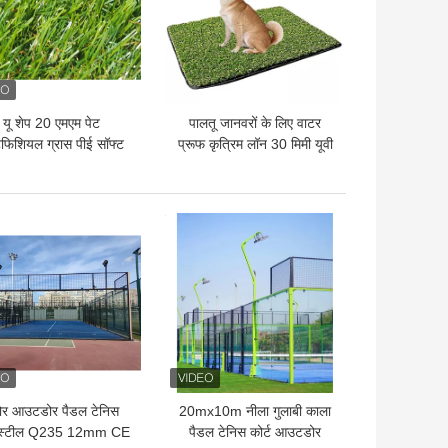
यू शेप 20 एमएम पेट
पालतू जानवरों के लिए वाटर
िफिशियल ग्रास पीई सॉफ्ट
प्रूफ कृत्रिम लॉन 30 मिमी यूवी
इंडोर आउटडोर
प्रतिरोध
 अच्छी कीमत
सबसे अच्छी कीमत
डोर आउटडोर पैडल टेनिस
20mx10m नीला गुलाबी काला
ट स्टील Q235 12mm CE
पैडल टेनिस कोर्ट आउटडोर