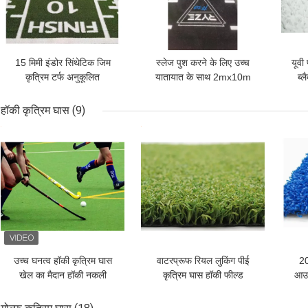
15 मिमी इंडोर सिंथेटिक जिम
स्लेज पुश करने के लिए उच्च
यूवी
कृत्रिम टर्फ अनुकूलित
यातायात के साथ 2mx10m
ब्ल
मोनोफिलामेंट घुंघराले
कृत्रिम गति और चपलता टर्फ
हॉकी कृत्रिम घास
(9)
सबसे अच्छी कीमत
सबसे अच्छी कीमत
सबसे
उच्च घनत्व हॉकी कृत्रिम घास
वाटरप्रूफ रियल लुकिंग पीई
20
खेल का मैदान हॉकी नकली
कृत्रिम घास हॉकी फील्ड
आउट
प्लास्टिक घास