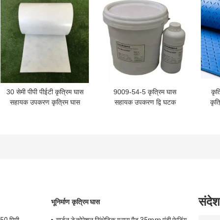
30 सेमी पीपी पीईटी कृत्रिम घास
9009-54-5 कृत्रिम घास
कृत
सहायक उपकरण कृत्रिम घास
सहायक उपकरण द्वि घटक
कृत
फुटबॉल फील्ड ग्रीन्स डालने के
पॉलीयूरेथेन चिपकने वाला गोंद
पीला
लिए सफेद सीम टेप
कृत्रिम घास
संदेश
भूनिर्माण कृत्रिम घास