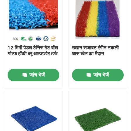
12 मिमी पैडल टेनिस गेट बॉल
उद्यान सजावट रंगीन नकली
गोल्फ हॉकी ब्लू आउटडोर टर्फ
घास खेल का मैदान
जांच भेजें
जांच भेजें
घर
उत्पादों
वीडियो