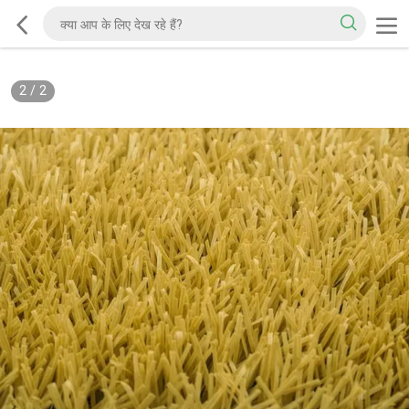
2
/
2